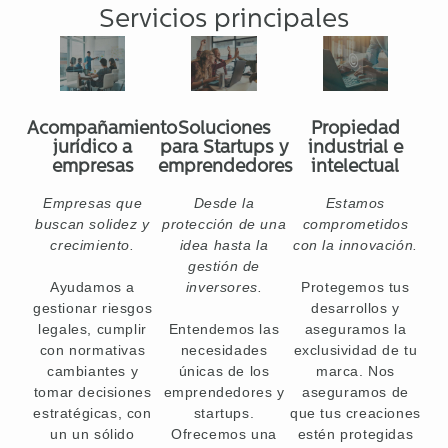
Servicios principales
Acompañamiento
Soluciones
Propiedad
jurídico a
para Startups y
industrial e
empresas
emprendedores
intelectual
Empresas que
Desde la
Estamos
buscan solidez y
protección de una
comprometidos
crecimiento.
idea hasta la
con la innovación.
gestión de
Ayudamos a
inversores.
Protegemos tus
gestionar riesgos
desarrollos y
legales, cumplir
Entendemos las
aseguramos la
con normativas
necesidades
exclusividad de tu
cambiantes y
únicas de los
marca. Nos
tomar decisiones
emprendedores y
aseguramos de
estratégicas, con
startups.
que tus creaciones
un un sólido
Ofrecemos una
estén protegidas