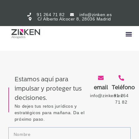
91 264 71 82
info@zinken.es
C/ Alberto Alcocer 8, 28036 Madrid
Estamos aquí para
email
Teléfono
impulsar y proteger tus
info@zinken.es
91 264
decisiones.
71 82
No dejes tus retos jurídicos y
estratégicos para mañana. Da el
próximo paso.